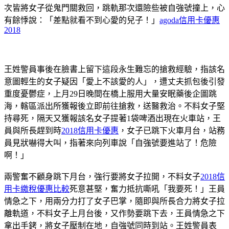
次皆將女子從鬼門關救回，跳軌那次還險些被自強號撞上，心
有餘悸說：「差點就看不到心愛的兒子！」
agoda信用卡優惠
2018
王姓警員事後在臉書上留下這段永生難忘的搶救經驗，指該名
意圖輕生的女子疑因「愛上不該愛的人」，遭丈夫抓包後引發
重度憂鬱症，上月29日晚間在橋上服用大量安眠藥後企圖跳
海，轄區派出所獲報後立即前往搶救，送醫救治。不料女子堅
持尋死，隔天又獲報該名女子提著1袋啤酒出現在火車站，王
員與所長趕到時
2018信用卡優惠
，女子已跳下火車月台，站務
員見狀嚇得大叫，指著來向列車說「自強號要進站了！危險
啊！」
兩警奮不顧身跳下月台，強行要將女子拉開，不料女子
2018信
用卡繳稅優惠比較
死意甚堅，奮力抵抗嘶吼「我要死！」王員
情急之下，用兩分力打了女子巴掌，隨即與所長合力將女子拉
離軌道，不料女子上月台後，又作勢要跳下去，王員情急之下
拿出手銬，將女子壓制在地，自強號同時到站。王姓警員表