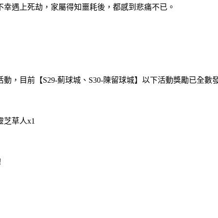
不幸遇上死劫，家屬得知噩耗後，都感到悲痛不已。
，目前【S29-薊球城、S30-陳留球城】以下活動獎勵已全
靈芝草人x1
！