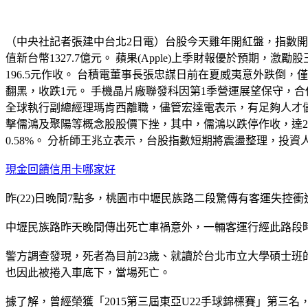
（中央社記者張建中台北2日電）台股今天雞年開紅盤，指數開高震盪
值新台幣1327.7億元。 蘋果(Apple)上季財報優於預期
196.5元作收。 台積電董事長張忠謀日前在夏威夷意外跌倒
翻黑，收跌1元。 手機晶片廠聯發科因第1季營運展望保守，合併
全球執行副總經理瑪肯西離職，儘管宏達電表示，有足夠人才儲備
擊儒鴻及聚陽等概念股股價下挫，其中，儒鴻以跌停作收，達29
0.58%。 分析師王兆立表示，台股指數短期將震盪整理，投資人操
現金回饋信用卡哪家好
昨(22)日晚間7點多，桃園市中壢民族路二段驚傳有客運失
中壢民族路昨天晚間傳出死亡車禍意外，一輛客運行經此路段
警方調查發現，死者為目前23歲、就讀於台北市立大學碩士
也因此被捲入車底下，當場死亡。
據了解，曾經榮獲「2015第三屆東亞U22手球錦標賽」第三