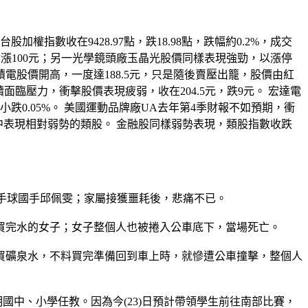
指數收在9428.97點，跌18.98點，跌幅約0.2%，成交
終場收漲100元；另一光學鏡頭廠玉晶光股價同樣表現強勁，以漲停
電股價開高，一度達188.5元，只是隨後賣壓出籠，股價由紅
面臨壓力，衝擊股價表現疲弱，收在204.5元，跌9元。 宏達電
0.05%。 美國運動品牌廠UA去年第4季財報不如預期，衝
股中表現相對弱勢的類股。 金融股同樣弱勢表現，類股指數收跌
的手球國手邱佩雯；家屬接獲噩耗後，悲痛不已。
買完水的女子；女子整個人也被捲入公車底下，當場死亡。
買礦泉水，不料買完準備回到車上時，就慘遭公車撞擊，整個人
國中、小學任教。因為今(23)日預計帶領學生前往南部比賽，