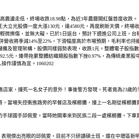
走低，終場收跌18.98點，為近3年農曆開紅盤首度收跌。 台股加權
，激勵股王大立光股價一度大漲130元，達4580元，再度刷新天價，
，僅輕微擦傷，並無大礙，已於1日返台，預計下週進公司上班，台積
營收將季減14%至22%，下滑幅度高於市場預期，毛利率也持續
及管理架構，股價同樣弱勢表現，收跌1元。整體電子股指數小跌
2.5元，連帶拖累整體紡織類股指數下挫0.97%，為傳統產業
作謹慎為宜。1060202
控衝進店家，撞死一名女子的意外！事後警方發現，死者竟為23歲
時，當場失控衝進路旁的早餐店及檳榔攤，撞上一名剛從檳榔攤
班的手球國手邱佩雯。當時她開車來到民族二段一處檳榔攤，下車
名，表現傑出亮眼的邱佩雯，目前不只研讀碩士班，還在中壢區新明