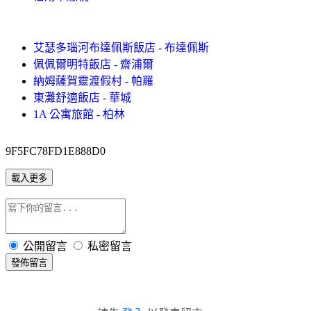
艾瑟多瑙河布達佩斯飯店 - 布達佩斯
佩佩爾明特飯店 - 齋浦爾
納姆薩賀靈渡假村 - 帕羅
東灘舒適飯店 - 華城
1A 公寓旅館 - 柏林
9F5FC78FD1E888D0
載入更多
公開留言
私密留言
發佈留言