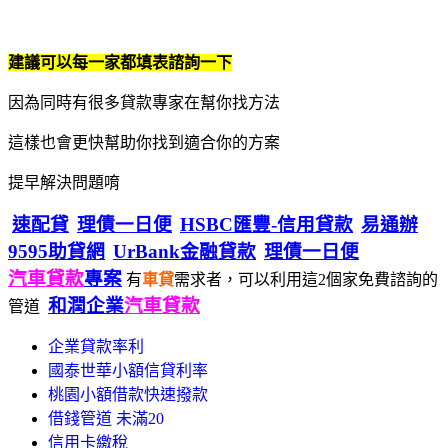
建議可以每一家都填表諮詢一下
因為同時有很多貸款專家在幫你找方法
這樣也會更快幫助你找到適合你的方案
提早解決問題唷
速配貸
理債一日便
HSBC匯豐-信用貸款
易通辦
9595助貸網
UrBank金融貸款
理債一日便
汽車貸款
專案
有
車貸
需求者，可以利用這2個家免費諮詢的
和潤企業
汽車貸款
管道
企業貸款率利
國泰世華小額信貸利率
桃園小額借款快速撥款
借錢管道 未滿20
信用卡繳稅