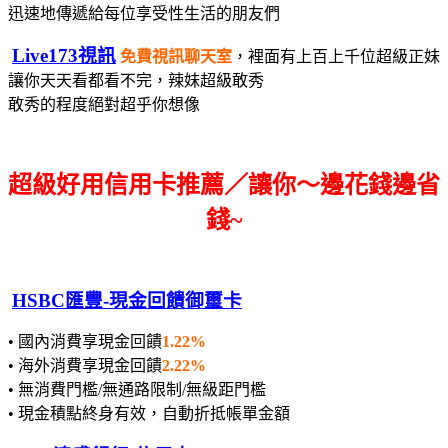
迅速地傳遞給每位享受性生活的朋友們
Live173視訊
免費視訊聊天室
，裡面有上百上千位超級正妹
讓你天天看都看不完，辣妹超級敢秀
敢秀的程度絕對超乎你想像
超級好用信用卡推薦／讓你～邊花錢邊省
錢~
HSBC匯豐-現金回饋御璽卡
• 國內消費享現金回饋
1.22%
• 海外消費享現金回饋
2.22%
• 無消費門檻/無通路限制/無級距門檻
• 現金積點終身有效，自動折抵帳單金額