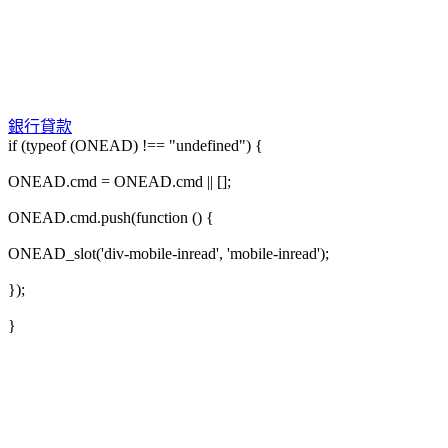
銀行貸款
if (typeof (ONEAD) !== "undefined") {
ONEAD.cmd = ONEAD.cmd || [];
ONEAD.cmd.push(function () {
ONEAD_slot('div-mobile-inread', 'mobile-inread');
});
}