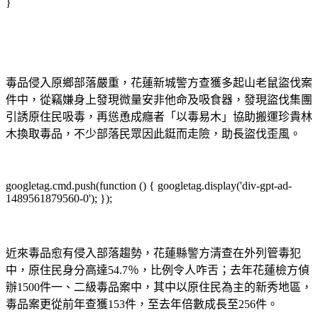
}
毒品侵入原鄉部落嚴重，花蓮新城警方查獲多起山老鼠盜伐案
件中，從竊嫌身上發現微量安非他命及吸食器，發現盜伐集團
引誘原住民吸毒，再慫恿成癮者「以毒易木」協助搬運珍貴林
木換取毒品，不少部落民眾因此鋌而走險，助長盜伐歪風。
googletag.cmd.push(function () { googletag.display('div-gpt-ad-
1489561879560-0'); });
近來毒品愈有侵入部落趨勢，花蓮縣警方清查在外列管毒犯
中，原住民身分高達54.7％，比例令人咋舌；去年花蓮檢方偵
辦1500件一、二級毒品案中，其中以原住民為主的新秀地區，
毒品案更從前年查獲153件，至去年倍數成長至256件。