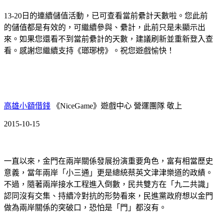
13-20日的連續儲值活動，已可查看當前纍計天數啦。您此前
的儲值都是有效的，可繼續參與、纍計，此前只是未顯示出
來。如果您還看不到當前纍計的天數，建議刷新並重新登入查
看。感謝您繼續支持《瑯琊榜》。祝您遊戲愉快！
高雄小額借錢
《NiceGame》遊戲中心 營運團隊 敬上
2015-10-15
一直以來，金門在兩岸關係發展扮演重要角色，富有相當歷史
意義，當年兩岸「小三通」更是總統蔡英文津津樂道的政績。
不過，隨著兩岸接水工程進入倒數，民共雙方在「九二共識」
認同沒有交集、持續冷對抗的形勢看來，民進黨政府想以金門
做為兩岸關係的突破口，恐怕是「門」都沒有。