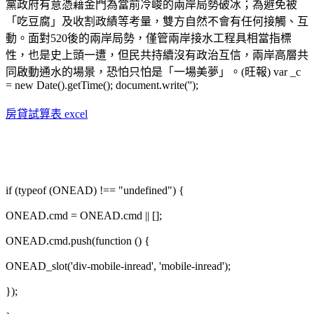
黨政府有意憑藉金門為當前冷峻的兩岸局勢破冰；為避免被
「吃豆腐」及收割政績等考量，雙方自然不會有任何接觸、互
動。面對520後的兩岸局勢，僅管兩岸接水工程具相當指標
性，也是史上頭一遭，但民共持續沒有政治互信，兩岸高層共
同啟動通水的場景，恐怕只怕是「一場美夢」。(旺報) var _c
= new Date().getTime(); document.write('');
房貸試算表 excel
if (typeof (ONEAD) !== "undefined") {
ONEAD.cmd = ONEAD.cmd || [];
ONEAD.cmd.push(function () {
ONEAD_slot('div-mobile-inread', 'mobile-inread');
});