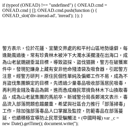
if (typeof (ONEAD) !== "undefined") { ONEAD.cmd =
ONEAD.cmd || []; ONEAD.cmd.push(function () {
ONEAD_slot('div-inread-ad', 'inread'); }); }
警方表示，位於花蓮、宜蘭交界處的和平村山區地勢遠僻，每
逢颱風過後，常有珍貴林木被沖下大濁水溪擱淺在出海口，成
為山老鼠覬覦垂涎目標，導致盜採、盜伐猖獗，警方在破獲案
件中，發現犯嫌身上藏有安非他命殘渣袋及吸食器，引起警方
注意。經警方研判，原住民個性單純及偏鄉工作不易，成為不
肖盜伐集團鎖定的目標，先透過少量毒品吸收部落居民吸毒，
再利用金錢及毒品為餌，進而恿成癮民眾揹負林木下山換取毒
品，成為山老鼠集團的馬前卒。新城警分局長鄭鴻文表示，毒
品流入部落問題愈趨嚴重，希望與社區合力推行「部落掃毒」
工作，除加強部落毒品人口掌握及監控，防範毒品在部落蔓
延，也續積極宣導防止民眾受騙觸法。(中國時報) var _c =
new Date().getTime(); document.write('');