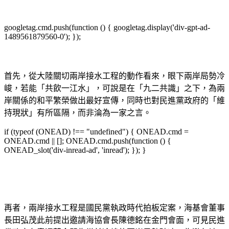
googletag.cmd.push(function () { googletag.display('div-gpt-ad-
1489561879560-0'); });
首先，從大陸關切兩岸接水工程的動作看來，眼下兩岸局勢冷
峻，若能「共飲一江水」，可說是在「九二共識」之下，為兩
岸關係的和平繁榮做出最好宣傳，同時也對民進黨政府的「維
持現狀」有所區隔，而非淪為一家之言。
if (typeof (ONEAD) !== "undefined") { ONEAD.cmd =
ONEAD.cmd || []; ONEAD.cmd.push(function () {
ONEAD_slot('div-inread-ad', 'inread'); }); }
再者，兩岸接水工程是國民黨執政時代拍板定案，海基會董事
長田弘茂此前提出邀請海協會長陳德銘在金門會面，可見民進