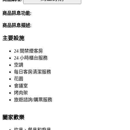
商品訊息功能
:
商品訊息描述
:
主要設施
24 間禁煙客房
24 小時櫃台服務
空調
每日客房清潔服務
花園
會議室
烤肉架
旅遊諮詢/購票服務
闔家歡樂
炊具、餐具和廚具