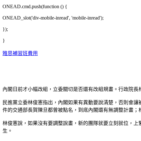
ONEAD.cmd.push(function () {
ONEAD_slot('div-mobile-inread', 'mobile-inread');
});
}
雅思補習班費用
內閣日前才小幅改組，立委關切是否還有改組規畫。行政院長
民進黨立委林俊憲指出，內閣如果有異動要說清楚，否則會讓
件的交通部長賀陳旦都曾被點名，到底內閣還有無調整計畫；
林俊憲說，如果沒有要調整說畫，新的團隊就要立刻就位，上
生。