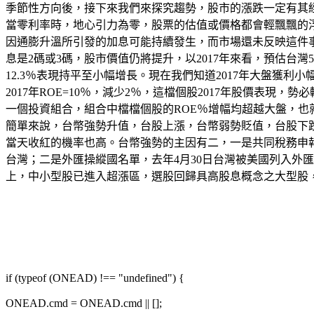
季節性方向後，接下來我們來探究趨勢，股市的漲跌一定有其經
當零利率時，地心引力為零，股票的估值或價格都會輕飄飄的
因通膨升溫所引發的加息可能持續發生，而市場還未反映這件
息是2碼或3碼，股市價值仍將提升，以2017年來看，預估台灣50
12.3％表現持平至小幅增長。現在我們知道2017年大盤獲利
2017年ROE=10％，減少2％，這檔個股2017年股價表現，
一個投資組合，組合中檔檔個股的ROE％增幅均超越大盤，
簡單來說，台幣強勢升值，台股上漲，台幣弱勢貶值，台股下
當天收紅的機率也高。台幣強勢的主因有二，一是共同稅務申報
台灣；二是外匯操縱國名單，去年4月30日台灣被美國列入外
上，中小型股已進入超漲區，選股回歸具高股息概念之大型股，應是2017下半年較好的投
if (typeof (ONEAD) !== "undefined") {
ONEAD.cmd = ONEAD.cmd || [];