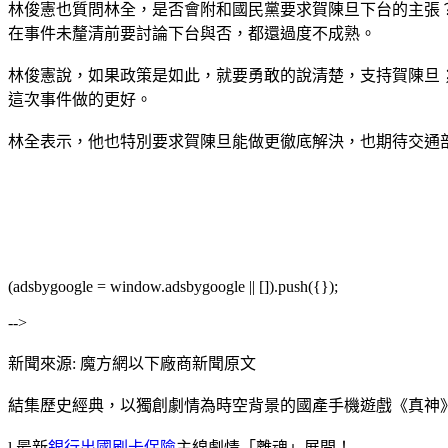
林俊憲也質問林全，是否會附和國民黨要求賀陳旦下台的主張
在事件未釐清前要討論下台與否，都還過度不成熟。
林俊憲說，如果政策是如此，就要勇敢的說清楚，支持賀陳旦
這次事件做的更好。
林全表示，他也特別要求賀陳旦能做更徹底解決，也期待交通
(adsbygoogle = window.adsbygoogle || []).push({});
-->
新聞來源: 魔方網以下廠商新聞原文
結集歷史經典，以獨創劇情為時空背景的國產手機遊戲《真神
l 最新
銀行出國刷卡保險
主線劇情「離魂」展開！