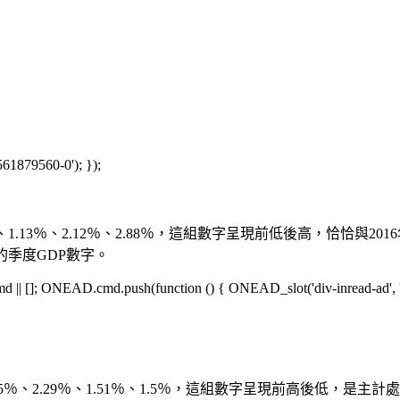
561879560-0'); });
、1.13％、2.12％、2.88％，這組數字呈現前低後高，恰恰與
的季度GDP數字。
[]; ONEAD.cmd.push(function () { ONEAD_slot('div-inread-ad', 'in
、2.29％、1.51％、1.5％，這組數字呈現前高後低，是主計處於