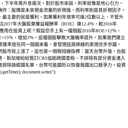
次，下半年再升息兩次。對於股市來說，利率就像是地心引力，
稱作：股價是未來現金流量的折現值，而利率則是其折現因子。
，最主要的就是獲利，如果獲利年增率可達2位數以上，不管升
017年大盤股東權益報酬率（ROE）達12.4％，較2016年
用在投資上呢？假設您手上有一檔個股2016年ROE=12％，
年ROE=15％，增加3％，這檔個股擊敗大盤機率提升。如果我們建立
幣匯率放在同一個圖來看，會發現這兩條線的表現亦步亦趨，
然股市就上漲了，這也是一個極短線指標：當天台幣升值，台股
港、新加坡紛紛簽訂CRS協助跨國查稅，不排除有部分資金湧入
如被排除操縱國名單，台幣可能趨貶以恢復我國出口競爭力。投資
document.write('');