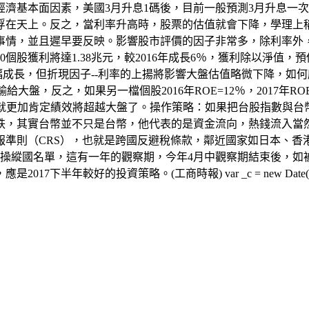
濟基本面因素，美國3月升息1碼後，目前一般預測3月升息一
浮在天上。反之，當利率升高時，股票的估值就會下降，學理上
事情，並且遲早要反映。影響股市評價的因子非常多，除利率外
個股獲利將達1.38兆元，較2016年成長6％，獲利除以淨值，預估2
小幅成長，但折現因子--利率的上揚將影響大盤估值略微下降，如何應
勢必輸給大盤，反之，如果另一檔個股2016年ROE=12％，2017
也就更加肯定績效將超越大盤了。操作策略：如果把台股指數與台
跌，其實台幣並不只是台幣，他代表的是資金流向，熱錢流入當
準則（CRS），也就是跨國反避稅條款，鄰近國家如日本、香
匯操縱國名單，這有一年的觀察期，今年4月中觀察期結束後，
資策略。(工商時報) var _c = new Date().getTime(); 